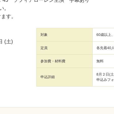
～15：45 ソフィアローレン主演 字幕あり
い。
けます。
対象
60歳以上
0日
(土)
定員
各先着40
参加費・材料費
無料
8月２日(
申込詳細
申込みフ