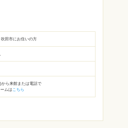
、吹田市にお住いの方
人
土)から来館または電話で
ォームは
こちら