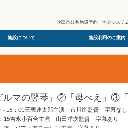
竪琴」②「母べえ」③「ひまわり」
吹田市公共施設予約・照会システ
施設について
施設利用のご案内
ビルマの竪琴」②「母べえ」③
：00～16：00三國連太郎主演 市川崑監督 字幕なし
～12：15吉永小百合主演 山田洋次監督 字幕あり